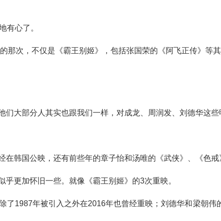
地有心了。
年的那次，不仅是《霸王别姬》，包括张国荣的《阿飞正传》等
他们大部分人其实也跟我们一样，对成龙、周润发、刘德华这些
经在韩国公映，还有前些年的章子怡和汤唯的《武侠》、《色戒
似乎更加怀旧一些。就像《霸王别姬》的
3
次重映。
除了
1987
年被引入之外在
2016
年也曾经重映；刘德华和梁朝伟