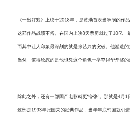
《一出好戏》上映于
2018
年，是黄渤首次当导演的作
这部作品战绩不俗。在国内上映
8
天票房就过了
10
亿，
而其中让人印象最深刻的就是张艺兴的突破。他塑造的
当然，值得欣慰的是他也凭这个角色一举夺得华鼎奖的
除此之外，还有一部国产电影就更
“
夸张
”
。那就是
4
月
1
这部是
1993
年张国荣的经典作品，当年年底韩国就引