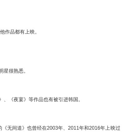
其他作品都有上映。
明星很熟悉。
》、《夜宴》等作品也有被引进韩国。
的《无间道》也曾经在
2003
年、
2011
年和
2016
年上映过