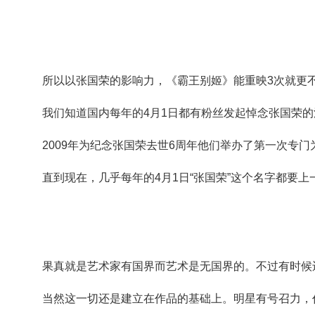
所以以张国荣的影响力，《霸王别姬》能重映
3
次就更
我们知道国内每年的
4
月
1
日都有粉丝发起悼念张国荣的
2009
年为纪念张国荣去世
6
周年他们举办了第一次专门
直到现在，几乎每年的
4
月
1
日
“
张国荣
”
这个名字都要上
果真就是艺术家有国界而艺术是无国界的。不过有时候
当然这一切还是建立在作品的基础上。明星有号召力，