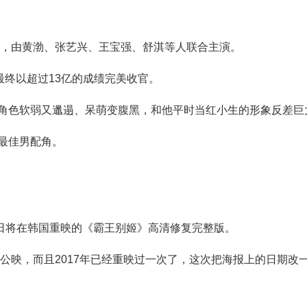
品，由黄渤、张艺兴、王宝强、舒淇等人联合主演。
最终以超过
13
亿的成绩完美收官。
角色软弱又邋遢、呆萌变腹黑，和他平时当红小生的形象反差巨
最佳男配角。
日将在韩国重映的《霸王别姬》高清修复完整版。
进公映，而且
2017
年已经重映过一次了，这次把海报上的日期改