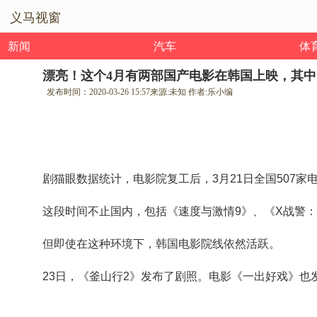
义马视窗
新闻
汽车
体
漂亮！这个4月有两部国产电影在韩国上映，其中
发布时间：
2020-03-26 15:57
来源:
未知
作者:
乐小编
剧猫眼数据统计，电影院复工后，
3
月
21
日全国
507
家
这段时间不止国内，包括《速度与激情
9
》、《
X
战警
但即使在这种环境下，韩国电影院线依然活跃。
23
日，《釜山行
2
》发布了剧照。电影《一出好戏》也