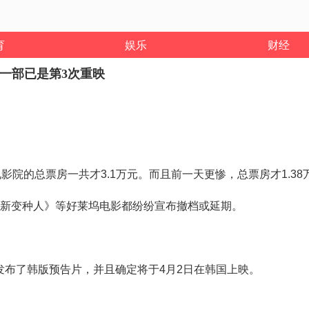
育
娱乐
财经
一部已是第3次重映
电影院的总票房一共才
3.1
万元。而且前一天更惨，总票房才
1.38
：新变种人》等好莱坞电影都纷纷宣布撤档或延期。
发布了韩版预告片，并且确定将于
4
月
2
日在韩国上映。