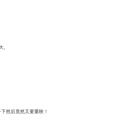
大。
一下然后竟然又要重映！